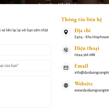
Trang chủ
›
Liên hệ
Thông tin liên hệ
Địa chỉ
 sẽ liên lạc lại với bạn sớm nhất
E404 - Khu shophouse 
Điện thoại
0944 366 688
Email
info@daiduongvang9
Website
www.daiduongvang99