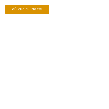
GỬI CHO CHÚNG TÔI