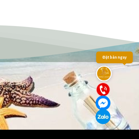
Đặt bàn ngay
no Hoàng Gia)