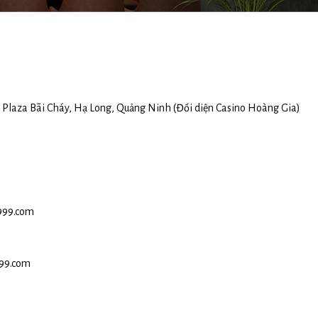
Plaza Bãi Cháy, Hạ Long, Quảng Ninh (Đối diện Casino Hoàng Gia)
999.com
99.com