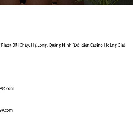
Plaza Bãi Cháy, Hạ Long, Quảng Ninh (Đối diện Casino Hoàng Gia)
999.com
99.com