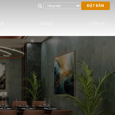
ĐẶT BÀN
ỆN
BLOGS
LIÊN HỆ