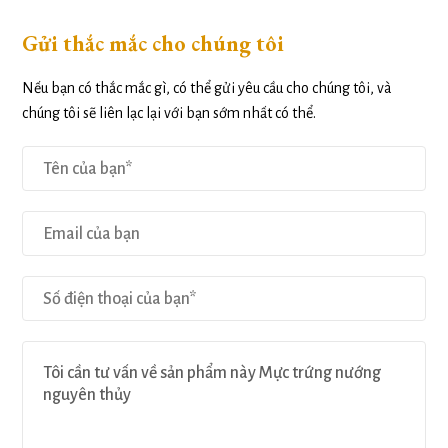
Gửi thắc mắc cho chúng tôi
Nếu bạn có thắc mắc gì, có thể gửi yêu cầu cho chúng tôi, và
chúng tôi sẽ liên lạc lại với bạn sớm nhất có thể.