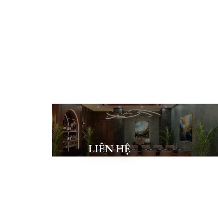
THỰC ĐƠN
TỔ CHỨC SỰ KIỆN
BLOGS
LIÊN HỆ