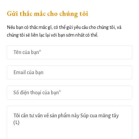
Gửi thắc mắc cho chúng tôi
Nếu bạn có thắc mắc gì, có thể gửi yêu cầu cho chúng tôi, và
chúng tôi sẽ liên lạc lại với bạn sớm nhất có thể.