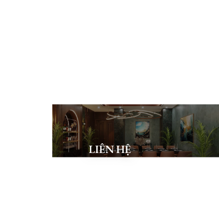
THỰC ĐƠN
TỔ CHỨC SỰ KIỆN
BLOGS
LIÊN HỆ