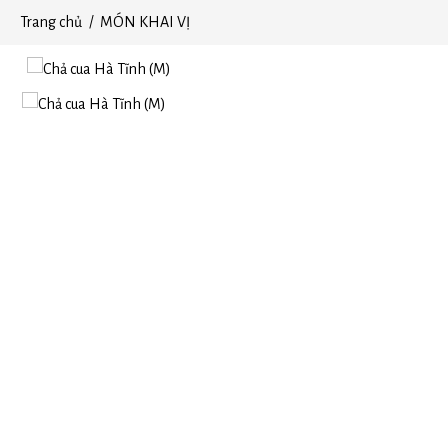
Trang chủ
MÓN KHAI VỊ
THỰC ĐƠN
TỔ CHỨC SỰ KIỆN
BLOGS