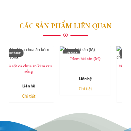
CÁC SẢN PHẨM LIÊN QUAN
Hết hàng
Hết hàng
Nem hải sản (M)
 kèm rau
Nấm hải sản tẩm bột chiên
giòn
Liên hệ
Liên hệ
Chi tiết
Chi tiết