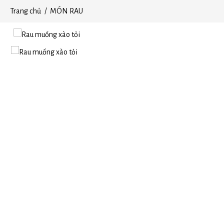
Trang chủ
MÓN RAU
THỰC ĐƠN
TỔ CHỨC SỰ KIỆN
BLOGS